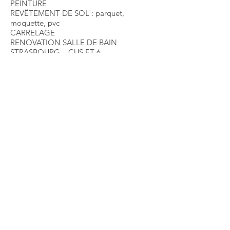
PEINTURE
REVÊTEMENT DE SOL : parquet,
moquette, pvc
CARRELAGE
RENOVATION SALLE DE BAIN
STRASBOURG – CUS ET 6
Plombier Professionnel
à votre service